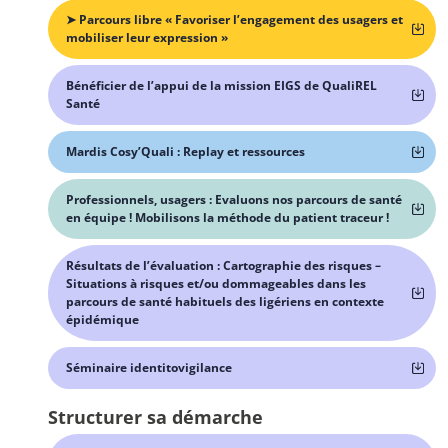
➤ Parcours libre « Favoriser l’engagement des usagers et
mobiliser leur expression »
Bénéficier de l’appui de la mission EIGS de QualiREL
Santé
Mardis Cosy’Quali : Replay et ressources
Professionnels, usagers : Evaluons nos parcours de santé
en équipe ! Mobilisons la méthode du patient traceur !
Résultats de l’évaluation : Cartographie des risques –
Situations à risques et/ou dommageables dans les
parcours de santé habituels des ligériens en contexte
épidémique
Séminaire identitovigilance
Structurer sa démarche