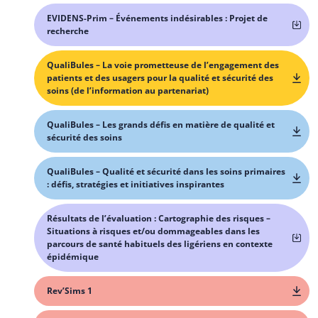
EVIDENS-Prim – Événements indésirables : Projet de
recherche
QualiBules – La voie prometteuse de l’engagement des
patients et des usagers pour la qualité et sécurité des
soins (de l’information au partenariat)
QualiBules – Les grands défis en matière de qualité et
sécurité des soins
QualiBules – Qualité et sécurité dans les soins primaires
: défis, stratégies et initiatives inspirantes
Résultats de l’évaluation : Cartographie des risques –
Situations à risques et/ou dommageables dans les
parcours de santé habituels des ligériens en contexte
épidémique
Rev’Sims 1