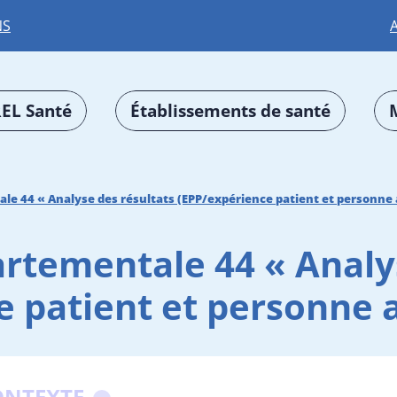
NS
EL Santé
Établissements de santé
le 44 « Analyse des résultats (EPP/expérience patient et personn
rtementale 44 « Analys
e patient et personne
ONTEXTE