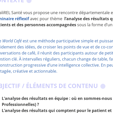
liREL Santé vous propose une rencontre départementale en
inaire réflexif
avec pour thème
l’analyse des résultats q
tients et des personnes accompagnées
sous la forme d’u
Le
World Café
est une méthode participative simple et puissa
idement des idées, de croiser les points de vue et de co-con
versations de café, il réunit des participants autour de pet
stion clé. À intervalles réguliers, chacun change de table, f
construction progressive d’une intelligence collective. En p
tagée, créative et actionnable.
BJECTIF / ÉLÉMENTS DE CONTENU
L’analyse des résultats en équipe : où en sommes-nous 
Professionnelles) ?
L’analyse des résultats qui comptent pour le patient 