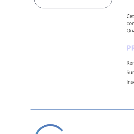
Cet
com
Qua
P
Ren
Sur
Ins