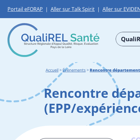
Portail eFORAP
|
Aller sur Talk Spirit
|
Aller sur EVIDE
QualiR
Accueil
>
Évènements
>
Rencontre départementa
Rencontre dépa
(EPP/expérienc
C