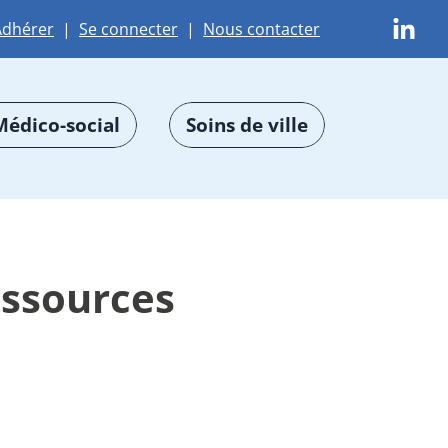
Adhérer
|
Se connecter
|
Nous contacter
Médico-social
Soins de ville
essources