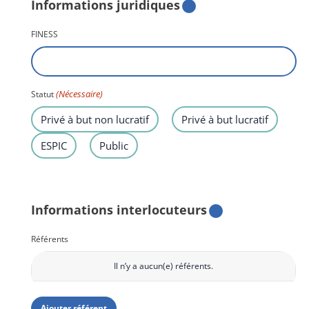
Informations juridiques
FINESS
(Nécessaire)
Statut
Privé à but non lucratif
Privé à but lucratif
ESPIC
Public
Informations interlocuteurs
Référents
Il n’y a aucun(e)
référents.
Prénom
Nom
Ajouter référent