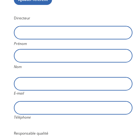
E-
mail
Directeur
Téléphone
Nom1
Ville
Prénom
Fonction
dans
l'établissement
Nom
Etablissement
E-
mail
Secteur
E-mail
d'activité
Téléphone
Actions
Téléphone
Responsable qualité