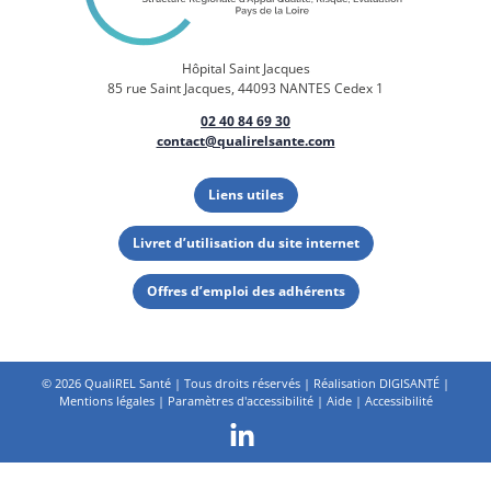
Hôpital Saint Jacques
85 rue Saint Jacques, 44093 NANTES Cedex 1
02 40 84 69 30
contact@qualirelsante.com
Liens utiles
Livret d’utilisation du site internet
Offres d’emploi des adhérents
©
2026 QualiREL Santé | Tous droits réservés | Réalisation
DIGISANTÉ
|
Mentions légales
|
Paramètres d'accessibilité
|
Aide
|
Accessibilité