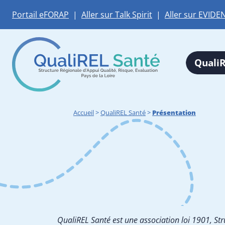
Portail eFORAP
|
Aller sur Talk Spirit
|
Aller sur EVIDE
QualiR
Accueil
>
QualiREL Santé
>
Présentation
QualiREL Santé est une association loi 1901, Str