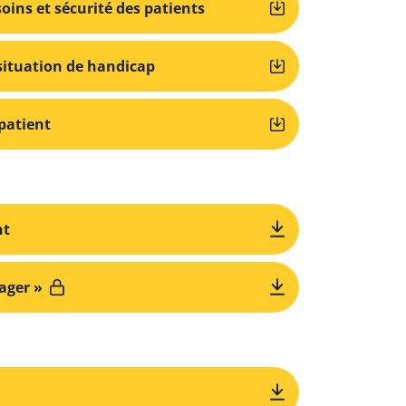
oins et sécurité des patients
 situation de handicap
patient
nt
sager »