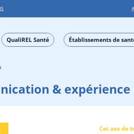
NS
QualiREL Santé
Établissements de sant
s
ication & expérience 
Cet axe de tr