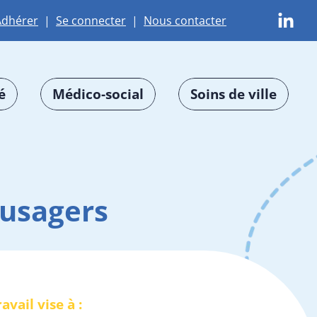
Adhérer
|
Se connecter
|
Nous contacter
é
Médico-social
Soins de ville
usagers
avail vise à :