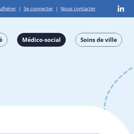
Adhérer
|
Se connecter
|
Nous contacter
é
Médico-social
Soins de ville