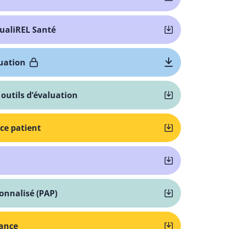
QualiREL Santé
luation
outils d’évaluation
ce patient
onnalisé (PAP)
tance