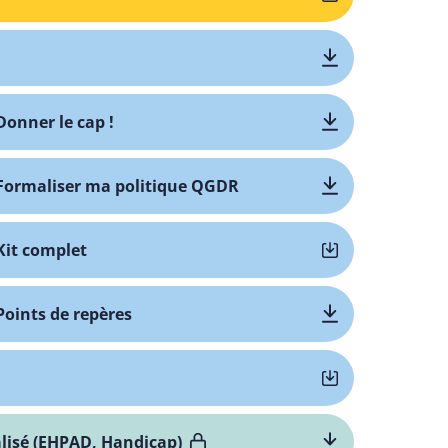
Donner le cap !
 Formaliser ma politique QGDR
Kit complet
Points de repères
lisé (EHPAD, Handicap)