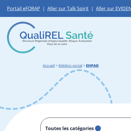
Portail eFORAP
|
Aller sur Talk Spirit
|
Aller sur EVIDE
Accueil
>
Médico-social
>
EHPAD
Toutes les catégories