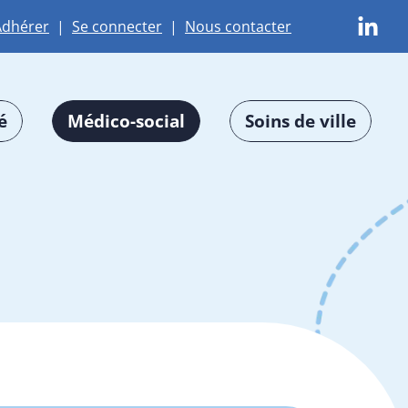
Adhérer
|
Se connecter
|
Nous contacter
é
Médico-social
Soins de ville