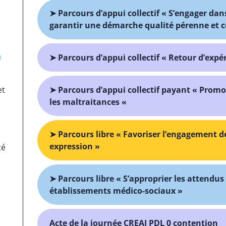
➤ Parcours d’appui collectif « S’engager d
garantir une démarche qualité pérenne et 
➤ Parcours d’appui collectif « Retour d’expér
➤ Parcours d’appui collectif payant « Promot
et
les maltraitances «
➤ Parcours libre « Favoriser l’engagement de
expression »
té
➤ Parcours libre « S’approprier les attendus 
établissements médico-sociaux »
Acte de la journée CREAI PDL 0 contention