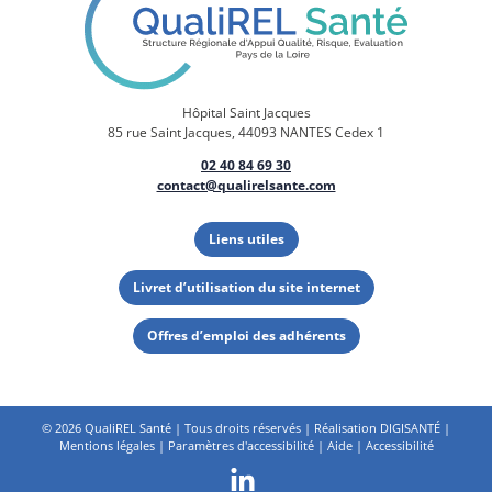
Hôpital Saint Jacques
85 rue Saint Jacques, 44093 NANTES Cedex 1
02 40 84 69 30
contact@qualirelsante.com
Liens utiles
Livret d’utilisation du site internet
Offres d’emploi des adhérents
©
2026 QualiREL Santé | Tous droits réservés | Réalisation
DIGISANTÉ
|
Mentions légales
|
Paramètres d'accessibilité
|
Aide
|
Accessibilité