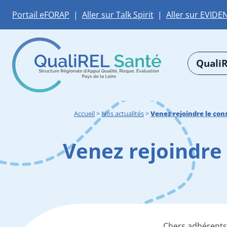
Portail eFORAP
|
Aller sur Talk Spirit
|
Aller sur EVIDE
QualiR
Accueil
>
Nos actualités
>
Venez rejoindre le con
Venez rejoindre 
Chers adhérents