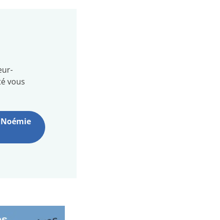
eur-
té vous
e Noémie