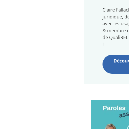
Claire Fallac
juridique, de
avec les us
& membre du
de QualiREL
!
Découvr