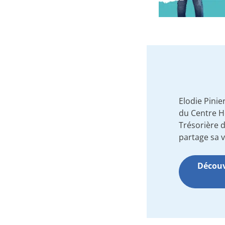
Elodie Pinier
du Centre H
Trésorière 
partage sa v
Découvr