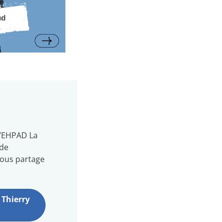
l’EHPAD La
 de
vous partage
 Thierry