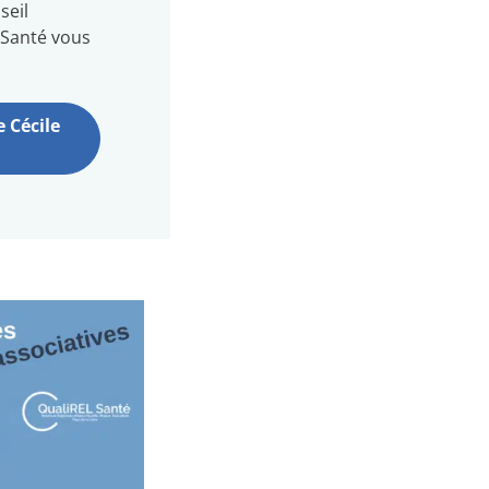
seil
 Santé vous
e Cécile