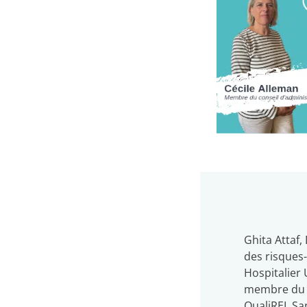
Ghita Attaf,
des risques-
Hospitalier 
membre du C
QualiREL San