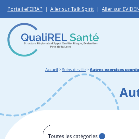
Portail eFORAP
|
Aller sur Talk Spirit
|
Aller sur EVIDE
Accueil
>
Soins de ville
>
Autres exercices coord
Au
Toutes les catégories