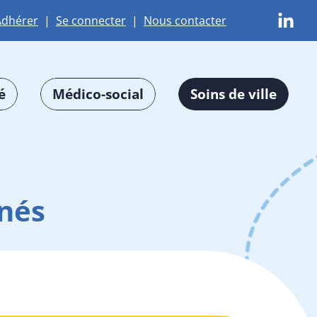
Adhérer
|
Se connecter
|
Nous contacter
é
Médico-social
Soins de ville
nés