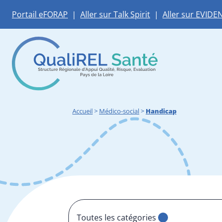
Portail eFORAP
|
Aller sur Talk Spirit
|
Aller sur EVIDE
Accueil
>
Médico-social
>
Handicap
Toutes les catégories