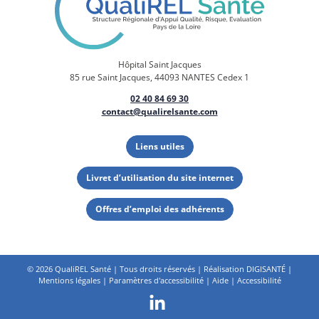
Hôpital Saint Jacques
85 rue Saint Jacques, 44093 NANTES Cedex 1
02 40 84 69 30
contact@qualirelsante.com
Liens utiles
Livret d’utilisation du site internet
Offres d’emploi des adhérents
©
2026 QualiREL Santé | Tous droits réservés | Réalisation
DIGISANTÉ
|
Mentions légales
|
Paramètres d'accessibilité
|
Aide
|
Accessibilité