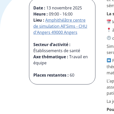
sém
Date :
13 novembre 2025
La 
Heure :
09:00 - 16:00
Lieu :
Amphithéâtre centre
l
de simulation All'Sims - CHU
à
d'Angers 49000 Angers
d
Secteur d’activité :
Sim
Établissements de santé
ser
Axe thématique :
Travail en
P
équipe
thé
mat
Places restantes :
60
L’a
ass
pat
La 
Pou