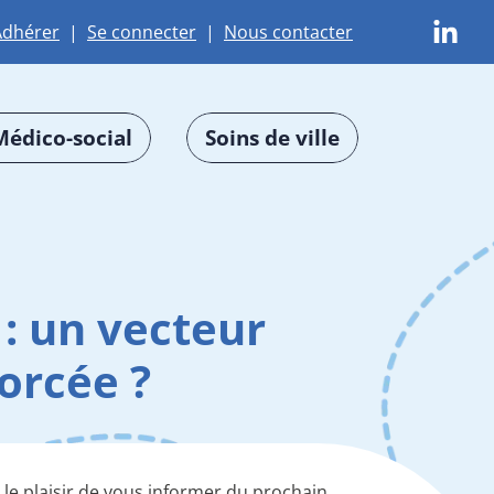
Adhérer
|
Se connecter
|
Nous contacter
Médico-social
Soins de ville
 : un vecteur
orcée ?
 le plaisir de vous informer du prochain