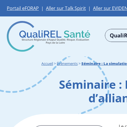
Portail eFORAP
|
Aller sur Talk Spirit
|
Aller sur EVIDE
QualiR
Accueil
>
Évènements
>
Séminaire : La simulatio
Séminaire : 
d’alli
Le 