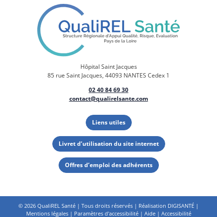
Hôpital Saint Jacques
85 rue Saint Jacques, 44093 NANTES Cedex 1
02 40 84 69 30
contact@qualirelsante.com
Liens utiles
Livret d’utilisation du site internet
Offres d’emploi des adhérents
©
2026 QualiREL Santé | Tous droits réservés | Réalisation
DIGISANTÉ
|
Mentions légales
|
Paramètres d'accessibilité
|
Aide
|
Accessibilité