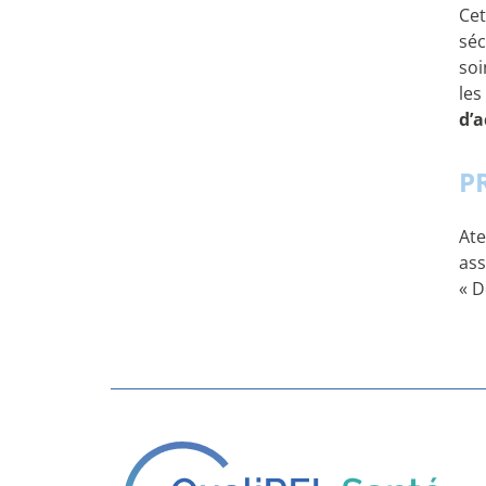
Cet
séc
soi
les
d’
P
Ate
ass
« D