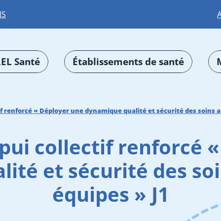
NS
EL Santé
Établissements de santé
if renforcé « Déployer une dynamique qualité et sécurité des soins 
pui collectif renforcé 
ité et sécurité des so
équipes » J1