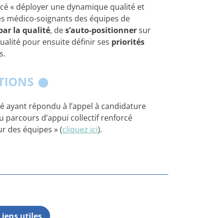
orcé « déployer une dynamique qualité et
es médico-soignants des équipes de
ar la qualité
, de
s’auto-positionner
sur
alité pour ensuite définir ses
priorités
s.
ATIONS
é ayant répondu à l’appel à candidature
u parcours d’appui collectif renforcé
r des équipes » (
cliquez ici
).
Liens utiles