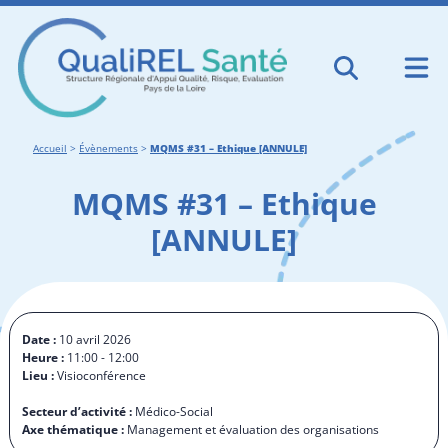
Accueil
>
Évènements
>
MQMS #31 – Ethique [ANNULE]
MQMS #31 – Ethique
[ANNULE]
Date :
10 avril 2026
Heure :
11:00 - 12:00
Lieu :
Visioconférence
Secteur d’activité :
Médico-Social
Axe thématique :
Management et évaluation des organisations