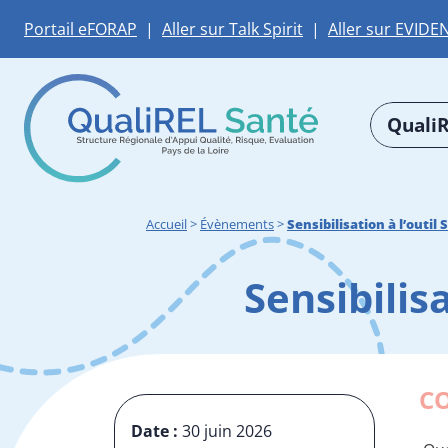
Portail eFORAP
|
Aller sur Talk Spirit
|
Aller sur EVIDE
QualiR
Accueil
>
Évènements
>
Sensibilisation à l’outi
Sensibilis
C
Date :
30 juin 2026