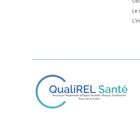
Cet
Le 
L’i