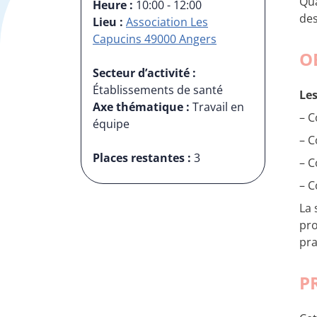
Qua
Heure :
10:00 - 12:00
des
Lieu :
Association Les
Capucins 49000 Angers
O
Secteur d’activité :
Établissements de santé
Les
Axe thématique :
Travail en
– C
équipe
– C
Places restantes :
3
– C
– C
La 
pro
pra
P