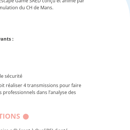
a l’Escape Game SAED conçu et animé par
imulation du CH de Mans.
ants :
de sécurité
it réaliser 4 transmissions pour faire
s professionnels dans l’analyse des
ATIONS