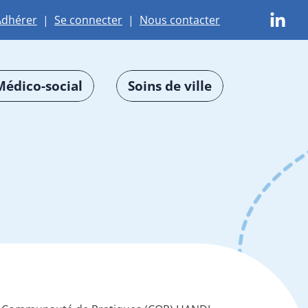
Adhérer
|
Se connecter
|
Nous contacter
Médico-social
Soins de ville