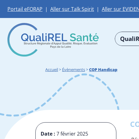
Portail eFORAP
|
Aller sur Talk Spirit
|
Aller sur EVIDE
QualiR
Accueil
>
Évènements
>
COP Handicap
C
Date :
7 février 2025