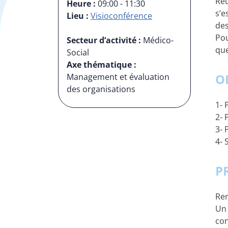
Réu
Heure :
09:00 - 11:30
s’e
Lieu :
Visioconférence
des
Pou
Secteur d’activité :
Médico-
que
Social
Axe thématique :
O
Management et évaluation
des organisations
1- 
2- 
3- 
4- 
P
Ren
Un 
con