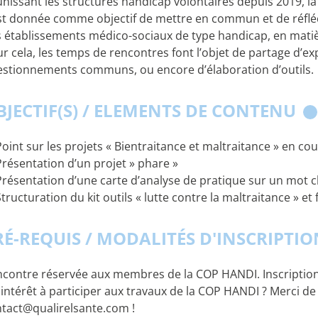
nissant les structures handicap volontaires depuis 2019,
st donnée comme objectif de mettre en commun et de réflé
 établissements médico-sociaux de type handicap, en matiè
r cela, les temps de rencontres font l’objet de partage d’e
stionnements communs, ou encore d’élaboration d’outils.
BJECTIF(S) / ELEMENTS DE CONTENU
Point sur les projets « Bientraitance et maltraitance » en co
Présentation d’un projet » phare »
Présentation d’une carte d’analyse de pratique sur un mot clé
Structuration du kit outils « lutte contre la maltraitance » et
RÉ-REQUIS / MODALITÉS D'INSCRIPTI
contre réservée aux membres de la COP HANDI. Inscription
intérêt à participer aux travaux de la COP HANDI ? Merci de
tact@qualirelsante.com !