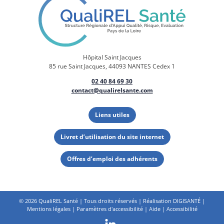
Hôpital Saint Jacques
85 rue Saint Jacques, 44093 NANTES Cedex 1
02 40 84 69 30
contact@qualirelsante.com
Liens utiles
Livret d’utilisation du site internet
Offres d’emploi des adhérents
©
2026 QualiREL Santé | Tous droits réservés | Réalisation
DIGISANTÉ
|
Mentions légales
|
Paramètres d'accessibilité
|
Aide
|
Accessibilité