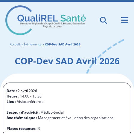
Accueil
>
Évènements
>
COP-Dev SAD Avril 2026
COP-Dev SAD Avril 2026
Date :
2 avril 2026
Heure :
14:00 - 15:30
Lieu :
Visioconférence
Secteur d’activité :
Médico-Social
Axe thématique :
Management et évaluation des organisations
Places restantes :
9