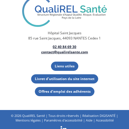
Hôpital Saint Jacques
85 rue Saint Jacques, 44093 NANTES Cedex 1
02 40 84 69 30
contact@qualirelsante.com
Liens utiles
Livret d’utilisation du site internet
Offres d’emploi des adhérents
©
2026 QualiREL Santé | Tous droits réservés | Réalisation
DIGISANTÉ
|
Mentions légales
|
Paramètres d'accessibilité
|
Aide
|
Accessibilité