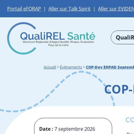
Portail eFORAP
|
Aller sur Talk Spirit
|
Aller sur EVIDE
QualiR
Accueil
>
Évènements
>
COP-Dev EHPAD Septemb
COP-
C
Date :
7 septembre 2026