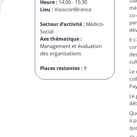
Dan
Heure :
14:00 - 15:30
méd
Lieu :
Visioconférence
co-
per
Secteur d’activité :
Médico-
dév
Social
Axe thématique :
Il 
Management et évaluation
con
des organisations
des
cul
Places restantes :
9
Le 
col
Pay
Le 
dét
Que
à p
quo