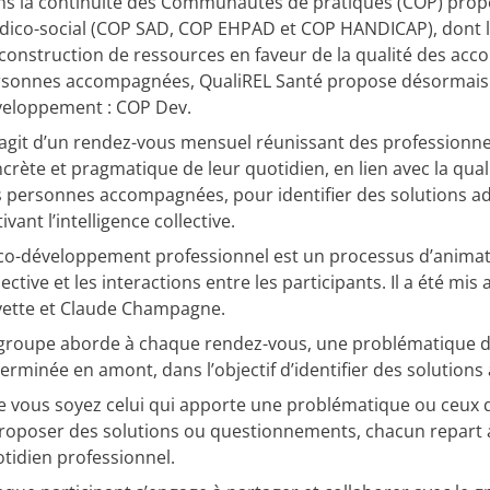
s la continuité des Communautés de pratiques (COP) prop
ico-social (COP SAD, COP EHPAD et COP HANDICAP), dont l’ob
construction de ressources en faveur de la qualité des ac
sonnes accompagnées, QualiREL Santé propose désormais u
eloppement : COP Dev.
s’agit d’un rendez-vous mensuel réunissant des profession
crète et pragmatique de leur quotidien, en lien avec la qu
 personnes accompagnées, pour identifier des solutions a
tivant l’intelligence collective.
co-développement professionnel est un processus d’animati
lective et les interactions entre les participants. Il a été m
ette et Claude Champagne.
groupe aborde à chaque rendez-vous, une problématique de
erminée en amont, dans l’objectif d’identifier des solutions 
 vous soyez celui qui apporte une problématique ou ceux qui
roposer des solutions ou questionnements, chacun repart a
tidien professionnel.