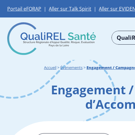
Portail eFORAP
|
Aller sur Talk Spirit
|
Aller sur EVIDE
QualiR
Accueil
>
Évènements
>
Engagement / Campagne 
Engagement / 
d’Accom