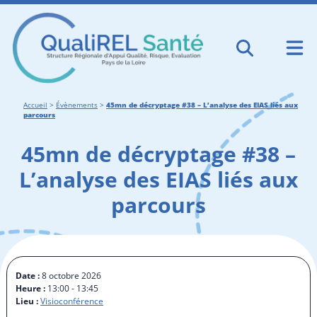
Accueil
>
Évènements
>
45mn de décryptage #38 – L’analyse des EIAS liés aux
parcours
45mn de décryptage #38 –
L’analyse des EIAS liés aux
parcours
Date :
8 octobre 2026
Heure :
13:00 - 13:45
Lieu :
Visioconférence