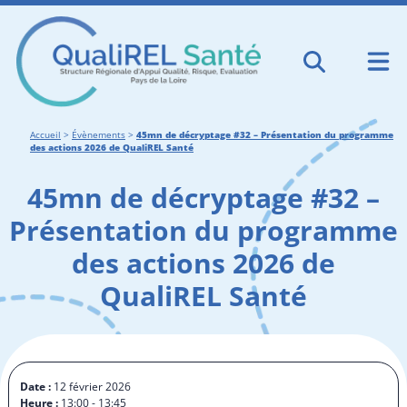
Accueil
>
Évènements
>
45mn de décryptage #32 – Présentation du programme
des actions 2026 de QualiREL Santé
45mn de décryptage #32 –
Présentation du programme
des actions 2026 de
QualiREL Santé
Date :
12 février 2026
Heure :
13:00 - 13:45