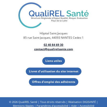
Hôpital Saint Jacques
85 rue Saint Jacques, 44093 NANTES Cedex 1
02 40 84 69 30
contact@qualirelsante.com
Liens utiles
Livret d’utilisation du site internet
Offres d’emploi des adhérents
©
2026 QualiREL Santé | Tous droits réservés | Réalisation
DIGISANTÉ
|
Mentions légales
|
Paramètres d'accessibilité
|
Aide
|
Accessibilité