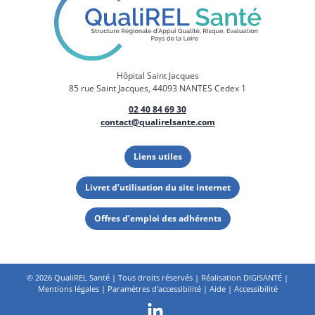
Hôpital Saint Jacques
85 rue Saint Jacques, 44093 NANTES Cedex 1
02 40 84 69 30
contact@qualirelsante.com
Liens utiles
Livret d’utilisation du site internet
Offres d’emploi des adhérents
©
2026 QualiREL Santé | Tous droits réservés | Réalisation
DIGISANTÉ
|
Mentions légales
|
Paramètres d'accessibilité
|
Aide
|
Accessibilité