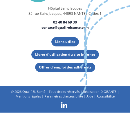
Hôpital Saint Jacques
85 rue Saint Jacques, 44093 NANTES Cedex 1
02 40 84 69 30
contact@qualirelsante.com
Liens utiles
Livret d’utilisation du site internet
Offres d’emploi des adhérents
©
2026 QualiREL Santé | Tous droits réservés | Réalisation
DIGISANTÉ
|
Mentions légales
|
Paramètres d'accessibilité
|
Aide
|
Accessibilité