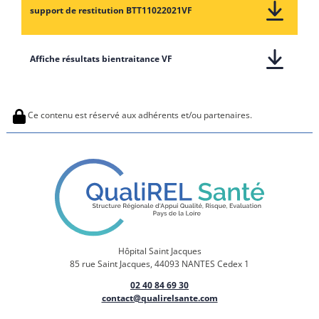
support de re
support de restitution BTT11022021VF
Affiche résult
Affiche résultats bientraitance VF
Ce contenu est réservé aux adhérents et/ou partenaires.
Hôpital Saint Jacques
85 rue Saint Jacques, 44093 NANTES Cedex 1
02 40 84 69 30
contact@qualirelsante.com