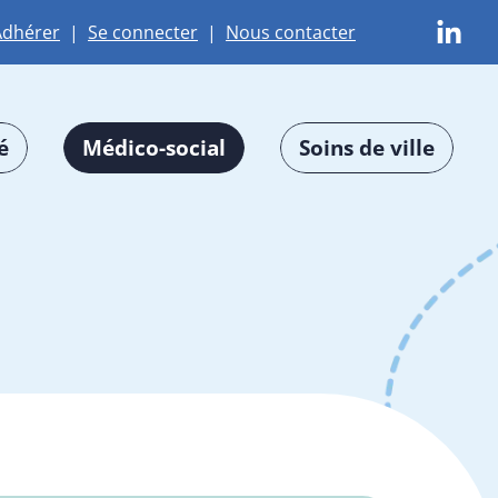
Adhérer
|
Se connecter
|
Nous contacter
é
Médico-social
Soins de ville