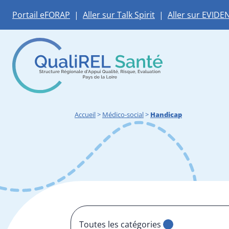
Portail eFORAP
|
Aller sur Talk Spirit
|
Aller sur EVIDE
Accueil
>
Médico-social
>
Handicap
Toutes les catégories