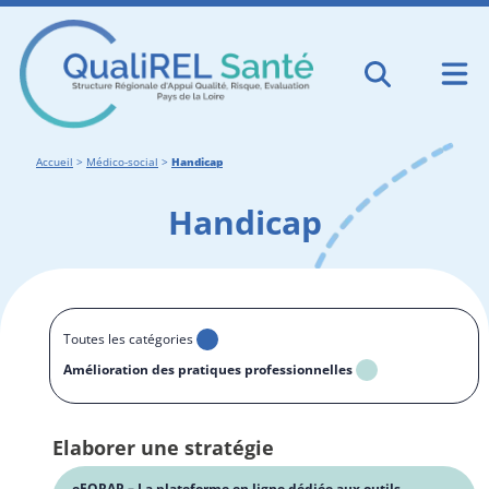
Accueil
>
Médico-social
>
Handicap
Handicap
Toutes les catégories
Amélioration des pratiques professionnelles
Elaborer une stratégie
eFORAP – La plateforme en ligne dédiée aux outils