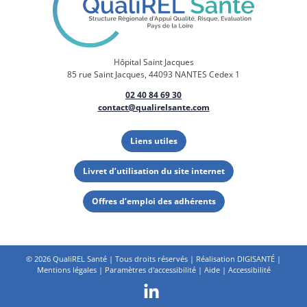
Hôpital Saint Jacques
85 rue Saint Jacques, 44093 NANTES Cedex 1
02 40 84 69 30
contact@qualirelsante.com
Liens utiles
Livret d’utilisation du site internet
Offres d’emploi des adhérents
©
2026 QualiREL Santé | Tous droits réservés | Réalisation
DIGISANTÉ
|
Mentions légales
|
Paramètres d'accessibilité
|
Aide
|
Accessibilité