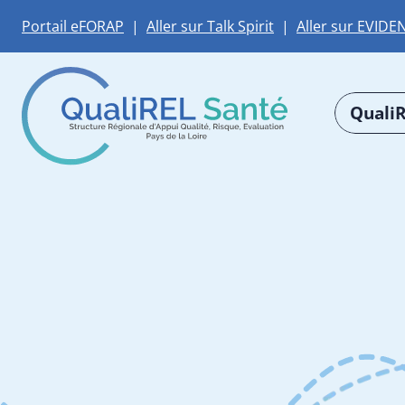
Portail eFORAP
|
Aller sur Talk Spirit
|
Aller sur EVIDE
QualiR