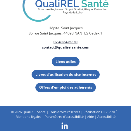
Hôpital Saint Jacques
85 rue Saint Jacques, 44093 NANTES Cedex 1
02 40 84 69 30
contact@qualirelsante.com
Liens utiles
Livret d’utilisation du site internet
Offres d’emploi des adhérents
©
2026 QualiREL Santé | Tous droits réservés | Réalisation
DIGISANTÉ
|
Mentions légales
|
Paramètres d'accessibilité
|
Aide
|
Accessibilité