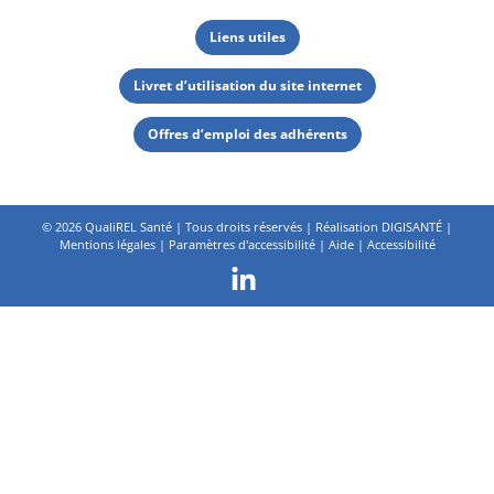
Liens utiles
Livret d’utilisation du site internet
Offres d’emploi des adhérents
©
2026 QualiREL Santé | Tous droits réservés | Réalisation
DIGISANTÉ
|
Mentions légales
|
Paramètres d'accessibilité
|
Aide
|
Accessibilité