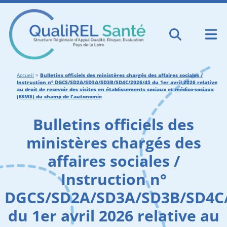
Accueil
>
Bulletins officiels des ministères chargés des affaires sociales /
Instruction n° DGCS/SD2A/SD3A/SD3B/SD4C/2026/45 du 1er avril 2026 relative
au droit de recevoir des visites en établissements sociaux et médico-sociaux
(ESMS) du champ de l’autonomie
Bulletins officiels des
ministères chargés des
affaires sociales /
Instruction n°
DGCS/SD2A/SD3A/SD3B/SD4C/
du 1er avril 2026 relative au