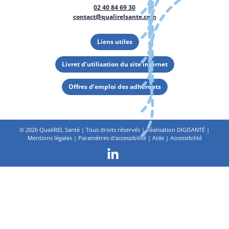
02 40 84 69 30
contact@qualirelsante.com
Liens utiles
Livret d’utilisation du site internet
Offres d’emploi des adhérents
©
2026 QualiREL Santé | Tous droits réservés | Réalisation
DIGISANTÉ
|
Mentions légales
|
Paramètres d'accessibilité
|
Aide
|
Accessibilité