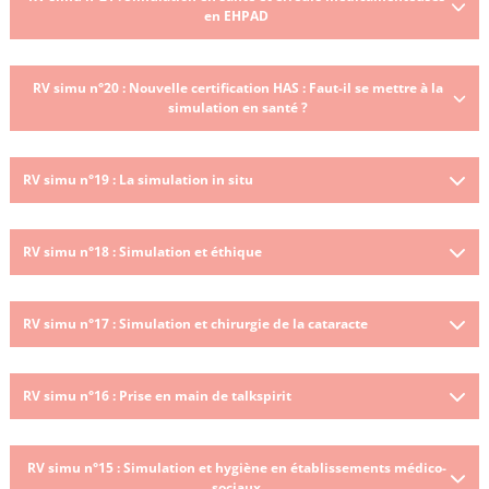
en EHPAD
RV simu n°20 : Nouvelle certification HAS : Faut-il se mettre à la
simulation en santé ?
RV simu n°19 : La simulation in situ
RV simu n°18 : Simulation et éthique
RV simu n°17 : Simulation et chirurgie de la cataracte
RV simu n°16 : Prise en main de talkspirit
RV simu n°15 : Simulation et hygiène en établissements médico-
sociaux