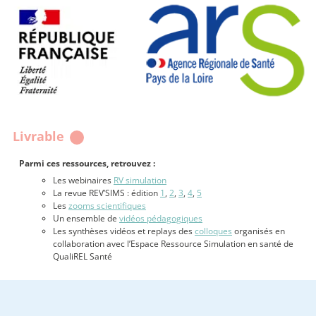
Livrable
Parmi ces ressources, retrouvez :
Les webinaires
RV simulation
La revue REV’SIMS : édition
1
,
2
,
3
,
4
,
5
Les
zooms scientifiques
Un ensemble de
vidéos pédagogiques
Les synthèses vidéos et replays des
colloques
organisés en
collaboration avec l’Espace Ressource Simulation en santé de
QualiREL Santé