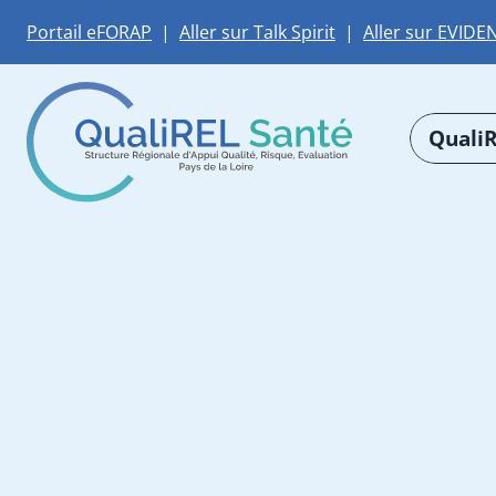
Portail eFORAP
|
Aller sur Talk Spirit
|
Aller sur EVIDE
QualiR