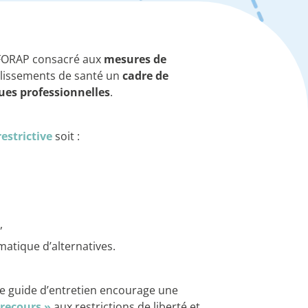
a FORAP consacré aux
mesures de
lissements de santé un
cadre de
ques professionnelles
.
estrictive
soit :
,
atique d’alternatives.
 ce guide d’entretien encourage une
recours »
aux restrictions de liberté et