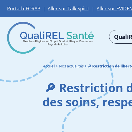
Portail eFORAP
|
Aller sur Talk Spirit
|
Aller sur EVIDE
QualiR
Accueil
>
Nos actualités
>
🔎 Restriction de libe
🔎 Restriction 
des soins, res