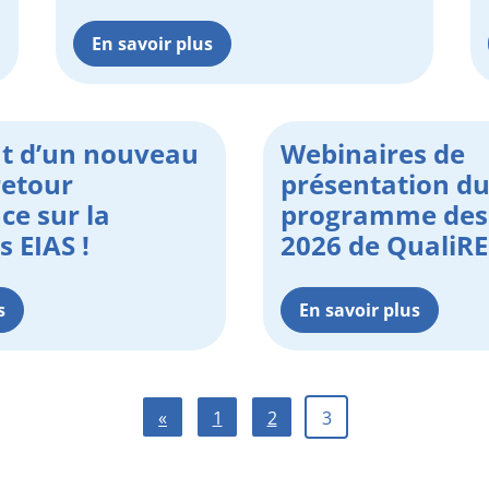
En savoir plus
t d’un nouveau
Webinaires de
retour
présentation d
ce sur la
programme des 
s EIAS !
2026 de QualiRE
s
En savoir plus
«
1
2
3